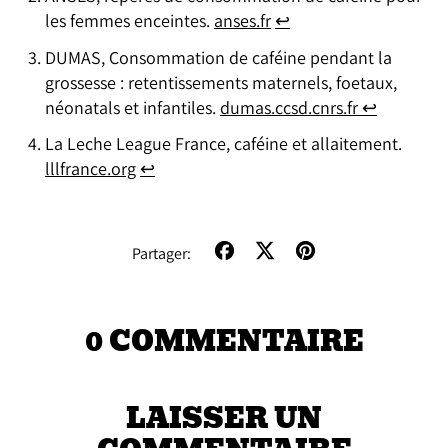
les femmes enceintes.
anses.fr
↩
DUMAS,
Consommation de caféine pendant la
grossesse : retentissements maternels, foetaux,
néonatals et infantiles.
dumas.ccsd.cnrs.fr ↩
La Leche League France, caféine et allaitement.
lllfrance.org
↩
Partager
Tweeter
Epingler
Partager:
sur
sur
sur
Facebook
X
Pinterest
(anciennement
0 COMMENTAIRE
Twitter)
LAISSER UN