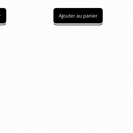
Prix normal
r
Ajouter au panier
,
Opercules
Caps'Me
pour
Nespresso®