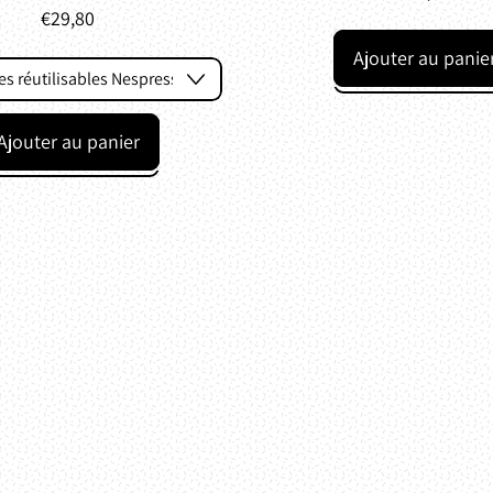
Prix de vente
€29,80
Prix normal
Ajouter au panie
,
l
Tasse
Ajouter au panier
Lupi
,
Capsules
réutilisables
Nespresso®
ou
Dolce
Gusto®