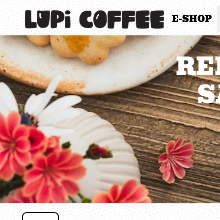
E-SHOP
RE
S