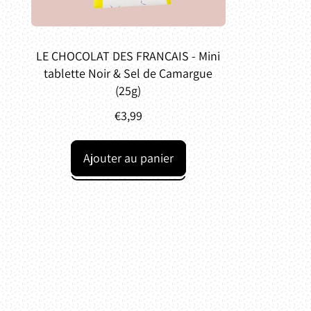
LE CHOCOLAT DES FRANÇAIS - Mini
tablette Noir & Sel de Camargue
(25g)
€3,99
Prix normal
Ajouter au panier
,
LE
CHOCOLAT
DES
FRANÇAIS
-
Mini
tablette